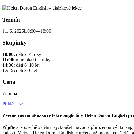
Termín
11. 6. 2026
|
10:00—18:00
Skupinky
10:00:
děti 2–4 roky
11:00:
miminka 0–2 roky
14:30:
děti 6–10 let
17:15:
děti 3–6 let
Cena
Zdarma
Přihlásit se
Zveme vás na ukázkové lekce angličtiny Helen Doron English pro
Přijďte si společně s dětmi vyzkoušet hravou a přirozenou výuku angli
radostí. Metoda Helen Doron English je určena už pro nejmenší děti a