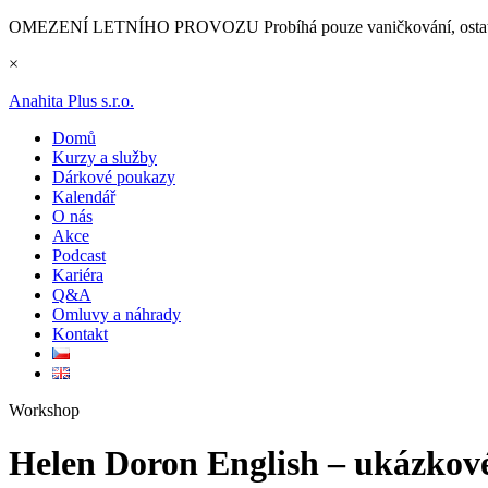
OMEZENÍ LETNÍHO PROVOZU
Probíhá pouze vaničkování, ostat
×
Anahita Plus s.r.o.
Domů
Kurzy a služby
Dárkové poukazy
Kalendář
O nás
Akce
Podcast
Kariéra
Q&A
Omluvy a náhrady
Kontakt
Workshop
Helen Doron English – ukázkové