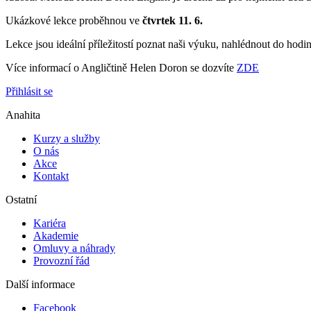
Ukázkové lekce proběhnou ve
čtvrtek 11. 6.
Lekce jsou ideální příležitostí poznat naši výuku, nahlédnout do hodin 
Více informací o Angličtině Helen Doron se dozvíte
ZDE
Přihlásit se
Anahita
Kurzy a služby
O nás
Akce
Kontakt
Ostatní
Kariéra
Akademie
Omluvy a náhrady
Provozní řád
Další informace
Facebook