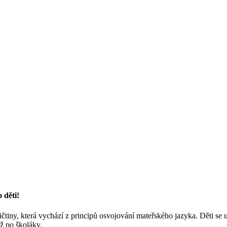
 děti!
čtiny, která vychází z principů osvojování mateřského jazyka. Děti se u
ž po školáky.