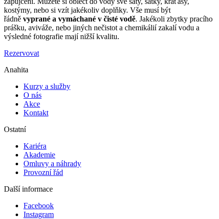
zapůjčení. Můžete si obléct do vody své šaty, šátky, kraťasy,
kostýmy, nebo si vzít jakékoliv doplňky. Vše musí být
řádně
vyprané a vymáchané v čisté vodě
. Jakékoli zbytky pracího
prášku, aviváže, nebo jiných nečistot a chemikálií zakalí vodu a
výsledné fotografie mají nižší kvalitu.
Rezervovat
Anahita
Kurzy a služby
O nás
Akce
Kontakt
Ostatní
Kariéra
Akademie
Omluvy a náhrady
Provozní řád
Další informace
Facebook
Instagram