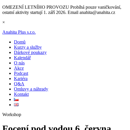
OMEZENÍ LETNÍHO PROVOZU
Probíhá pouze vaničkování,
ostatní aktivity startují 1. září 2026. Email anahita@anahita.cz
×
Anahita Plus s.r.o.
Domů
Kurzy a služby
Dárkové poukazy
Kalendář
O nás
Akce
Podcast
Kariéra
Q&A
Omluvy a náhrady
Kontakt
Workshop
Focení pod vodou 6. června