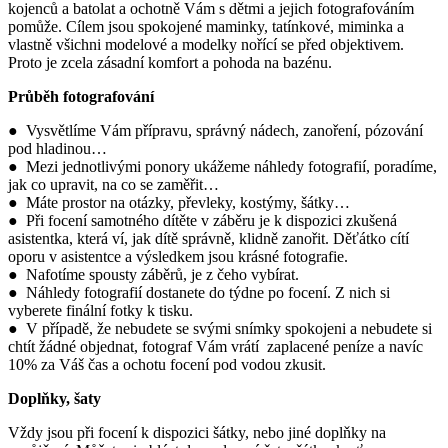
kojenců a batolat a ochotně Vám s dětmi a jejich fotografováním
pomůže. Cílem jsou spokojené maminky, tatínkové, miminka a
vlastně všichni modelové a modelky nořící se před objektivem.
Proto je zcela zásadní komfort a pohoda na bazénu.
Průběh fotografování
● Vysvětlíme Vám přípravu, správný nádech, zanoření, pózování
pod hladinou…
● Mezi jednotlivými ponory ukážeme náhledy fotografií, poradíme,
jak co upravit, na co se zaměřit…
● Máte prostor na otázky, převleky, kostýmy, šátky…
● Při focení samotného dítěte v záběru je k dispozici zkušená
asistentka, která ví, jak dítě správně, klidně zanořit. Děťátko cítí
oporu v asistentce a výsledkem jsou krásné fotografie.
● Nafotíme spousty záběrů, je z čeho vybírat.
● Náhledy fotografií dostanete do týdne po focení. Z nich si
vyberete finální fotky k tisku.
● V případě, že nebudete se svými snímky spokojeni a nebudete si
chtít žádné objednat, fotograf Vám vrátí zaplacené peníze a navíc
10%
za Váš čas a ochotu focení pod vodou zkusit.
Doplňky, šaty
Vždy jsou při focení k dispozici šátky, nebo jiné doplňky na