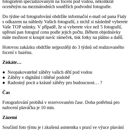
fotografem specializovaným na focení pod vodou, několikrát
oceněným na mezinárodních soutěžích podvodní fotografie.
Do týdne od fotografování obdržíte informační e-mail od pana Fialy
s odkazem na náhledy Vašich fotografií, z nichž si následně vyberete
Vaše TOP snímky. V případě, že si vyberete více než 5 fotografií,
upřesní pan fotograf cenu podle jejich počtu. Během objednávky
máte možnost si koupit navíc rámeček, tisk fotky na plátno a další.
Hotovou zakázku obdržíte nejpozději do 3 týdnů od realizovaného
focení v bazénu.
Získáte…
● Neopakovatelné záběry vašich dětí pod vodou
● Záběry v digitální i tištěné podobě
● Radostný pocit a krásné záběry pro budoucnost… ?
Čas
Fotografování probíhá v rezervovaném čase. Doba potřebná pro
nafocení plaváčka je 10 min.
Zázemí
Součástí foto týmu je i zkušená asistentka s praxí ve výuce plavání