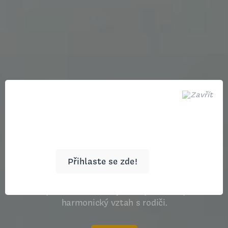
PRO ZDRAVOU A ŠŤASTNOU
RODINU
Přihlaste se zde!
Pečujeme o všestranný rozvoj dítěte a jeho
harmonický vztah s rodiči.