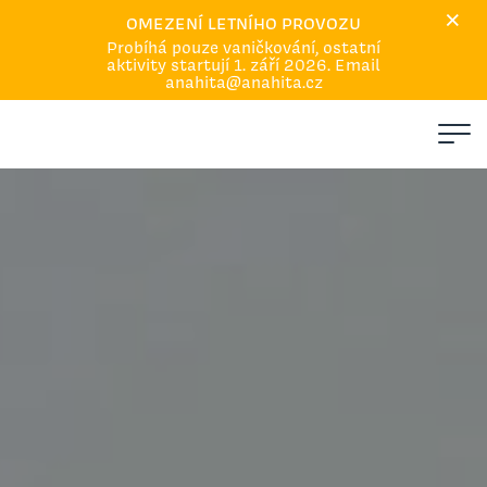
×
Dárkové poukazy
OMEZENÍ LETNÍHO PROVOZU
Probíhá pouze vaničkování, ostatní
Kalendář
aktivity startují 1. září 2026. Email
O nás
anahita@anahita.cz
Akce
Podcast
Kariéra
Q&A
Omluvy a náhrady
Kontakt