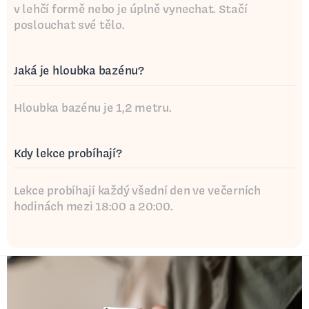
v lehčí formě nebo je úplně vynechat. Stačí
poslouchat své tělo.
Jaká je hloubka bazénu?
Hloubka bazénu je 1,2 metru.
Kdy lekce probíhají?
Lekce probíhají každý všední den ve večerních
hodinách mezi 18:00 a 20:00.