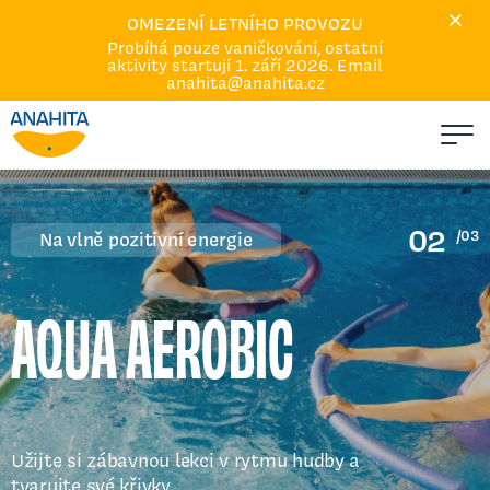
×
Dárkové poukazy
OMEZENÍ LETNÍHO PROVOZU
Probíhá pouze vaničkování, ostatní
Kalendář
aktivity startují 1. září 2026. Email
O nás
anahita@anahita.cz
Akce
Podcast
Kariéra
02
/03
Na vlně pozitivní energie
Q&A
Omluvy a náhrady
AQUA AEROBIC
Kontakt
Užijte si zábavnou lekci v rytmu hudby a
tvarujte své křivky.