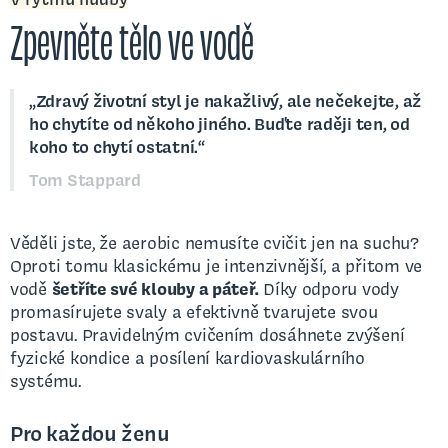
Zpevněte tělo ve vodě
„Zdravý životní styl je nakažlivý, ale nečekejte, až
ho chytíte od někoho jiného. Buďte raději ten, od
koho to chytí ostatní.“
Tom Stappard
Věděli jste, že aerobic nemusíte cvičit jen na suchu?
Oproti tomu klasickému je intenzivnější, a přitom ve
vodě
šetříte své klouby a páteř.
Díky odporu vody
promasírujete svaly a efektivně tvarujete svou
postavu. Pravidelným cvičením dosáhnete zvýšení
fyzické kondice a posílení kardiovaskulárního
systému.
Pro každou ženu