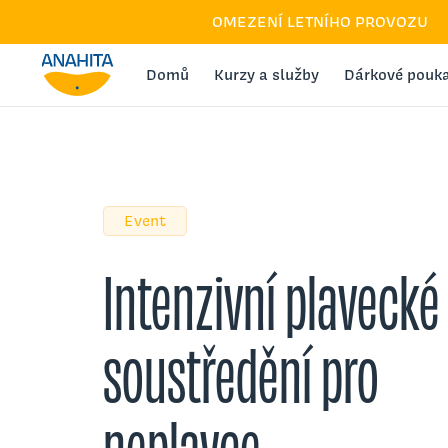
OMEZENÍ LETNÍHO PROVOZU
Domů
Kurzy a služby
Dárkové pouk
Event
Intenzivní plavecké
soustředění pro
neplavce