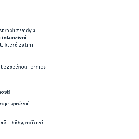
strach z vody a
e
intenzivní
t
, které zatím
 a bezpečnou formou
ostí.
ruje správné
čně – běhy, míčové