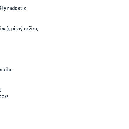
ěly radost z
na), pitný režim,
mailu.
%
100%