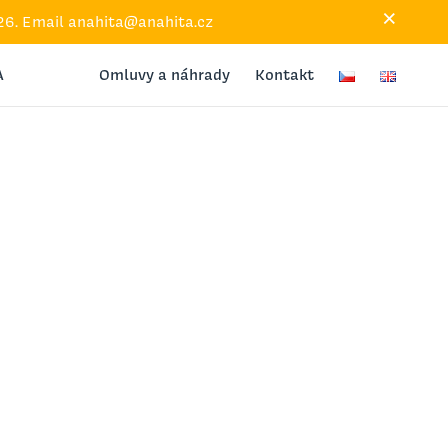
×
2026. Email anahita@anahita.cz
A
Omluvy a náhrady
Kontakt