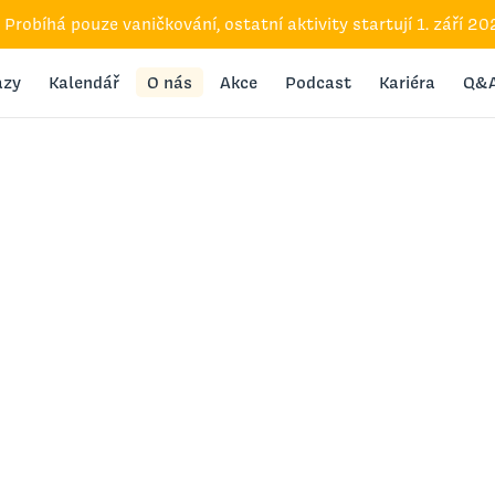
Probíhá pouze vaničkování, ostatní aktivity startují 1. září 
azy
Kalendář
O nás
Akce
Podcast
Kariéra
Q&