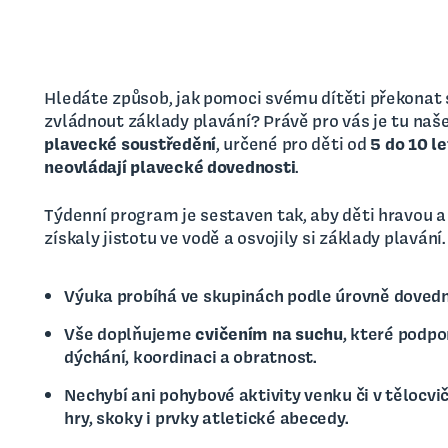
Hledáte způsob, jak pomoci svému dítěti překonat 
zvládnout základy plavání? Právě pro vás je tu naš
plavecké soustředění
, určené pro děti od
5 do 10 le
neovládají plavecké dovednosti
.
Týdenní program je sestaven tak, aby děti hravou
získaly jistotu ve vodě a osvojily si základy plavání.
Výuka probíhá ve skupinách podle úrovně dovedn
Vše doplňujeme
cvičením na suchu
, které podpo
dýchání, koordinaci a obratnost.
Nechybí ani pohybové aktivity venku či v tělocvi
hry, skoky i prvky atletické abecedy.