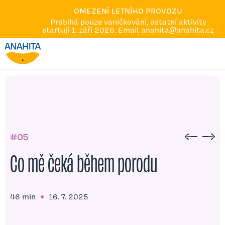
Dárkové poukazy
OMEZENÍ LETNÍHO PROVOZU
Kalendář
Probíhá pouze vaničkování, ostatní aktivity
O nás
startují 1. září 2026. Email anahita@anahita.cz
Akce
Podcast
Kariéra
Q&A
Omluvy a náhrady
Kontakt
#05
Co mě čeká během porodu
46 min
16. 7. 2025