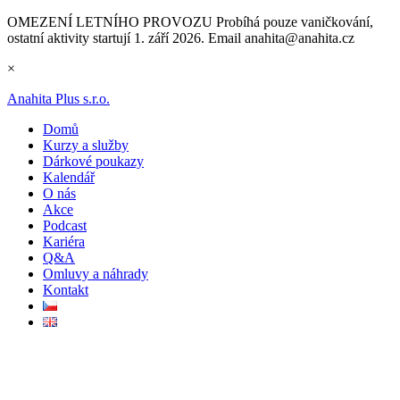
OMEZENÍ LETNÍHO PROVOZU
Probíhá pouze vaničkování,
ostatní aktivity startují 1. září 2026. Email anahita@anahita.cz
×
Anahita Plus s.r.o.
Domů
Kurzy a služby
Dárkové poukazy
Kalendář
O nás
Akce
Podcast
Kariéra
Q&A
Omluvy a náhrady
Kontakt