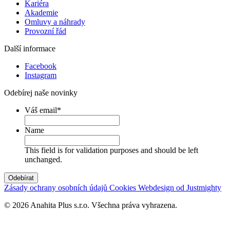
Kariéra
Akademie
Omluvy a náhrady
Provozní řád
Další informace
Facebook
Instagram
Odebírej naše novinky
Váš email
*
Name
This field is for validation purposes and should be left
unchanged.
Odebírat
Zásady ochrany osobních údajů
Cookies
Webdesign od Justmighty
© 2026 Anahita Plus s.r.o. Všechna práva vyhrazena.