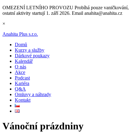
OMEZENÍ LETNÍHO PROVOZU
Probíhá pouze vaničkování,
ostatní aktivity startují 1. září 2026. Email anahita@anahita.cz
×
Anahita Plus s.r.o.
Domů
Kurzy a služby
Dárkové poukazy
Kalendář
O nás
Akce
Podcast
Kariéra
Q&A
Omluvy a náhrady
Kontakt
Vánoční prázdniny